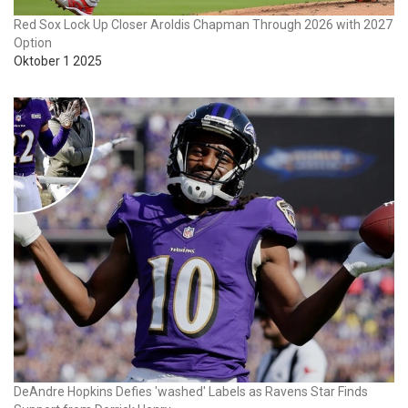
Red Sox Lock Up Closer Aroldis Chapman Through 2026 with 2027
Option
Oktober 1 2025
DeAndre Hopkins Defies 'washed' Labels as Ravens Star Finds