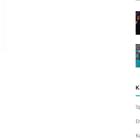
K
S
E
K