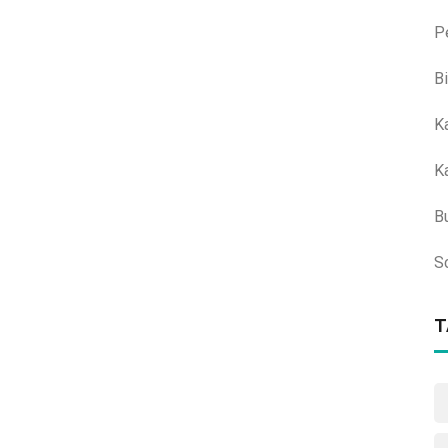
P
B
K
K
B
S
T