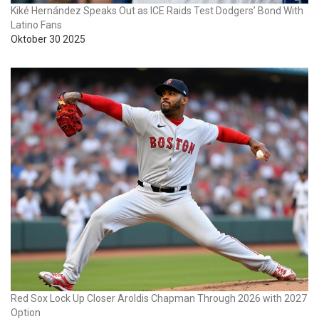
Kiké Hernández Speaks Out as ICE Raids Test Dodgers’ Bond With
Latino Fans
Oktober 30 2025
Red Sox Lock Up Closer Aroldis Chapman Through 2026 with 2027
Option