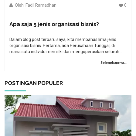
Oleh: Fadil Ramadhan
0
Apa saja 5 jenis organisasi bisnis?
Dalam blog post terbaru saya, kita membahas lima jenis
organisasi bisnis. Pertama, ada Perusahaan Tunggal, di
mana satu individu memiliki dan mengoperasikan seluruh
bisnis. Kedua adalah Kemitraan, di mana dua atau lebih
Selengkapnya...
individu menjalankan bisnis bersama. Ketiga adalah
Korporasi, entitas hukum terpisah dari pemiliknya. Keempat,
kita memiliki Perusahaan Koperasi, dimana anggota memiliki
dan mengoperasikan bisnis tersebut. Terakhir, ada
POSTINGAN POPULER
Organisasi Nirlaba, yang tujuan utamanya bukan mencari
keuntungan, tetapi memberikan layanan kepada
masyarakat.