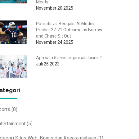
Meets
November 20 2025
Patriots vs. Bengals: AI Models
Predict 27-21 Outcome as Burrow
and Chase Sit Out
November 24 2025
Apa saja 5 jenis organisasi bisnis?
Juli 26 2023
ategori
ports
(8)
ntertainment
(5)
ategori Situs Web: Bisnis dan Kewirausahaan
(1)