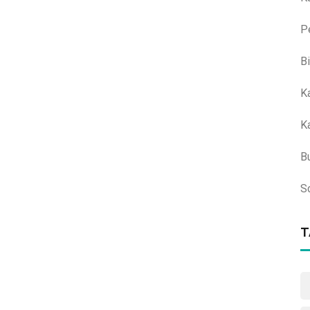
P
B
K
K
B
S
T