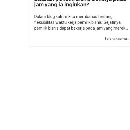
jam yang ia inginkan?
Dalam blog kali ini, kita membahas tentang
fleksibilitas waktu kerja pemilik bisnis. Sejatinya,
pemilik bisnis dapat bekerja pada jam yang mereka
inginkan, namun masih harus mempertimbangkan
Selengkapnya...
berbagai faktor, seperti kebutuhan pasar dan
operasional bisnis. Meski begitu, dengan
manajemen yang baik, pemilik bisnis bisa
mendapatkan keseimbangan antara waktu kerja
dan waktu pribadi. Jadi, meskipun pemilik bisnis
memiliki fleksibilitas, tetap ada tanggung jawab
yang harus dijalankan. Kesimpulannya, pemilik
bisnis bisa bekerja sesuai jam yang diinginkan
asalkan bisa memenuhi semua tuntutan dan
tanggung jawab bisnisnya.