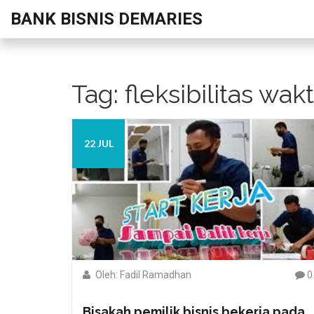
BANK BISNIS DEMARIES
Tag: fleksibilitas wak
22 JUL
Oleh: Fadil Ramadhan
0
Bisakah pemilik bisnis bekerja pada