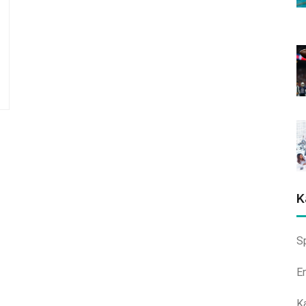
K
S
E
K