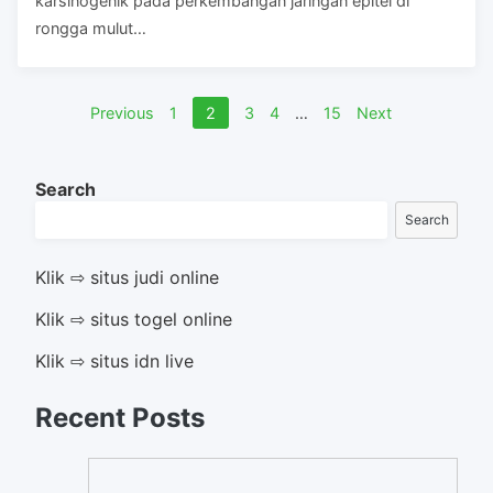
karsinogenik pada perkembangan jaringan epitel di
rongga mulut…
Posts
Previous
1
2
3
4
…
15
Next
navigation
Search
Search
Klik ⇨ situs judi online
Klik ⇨ situs togel online
Klik ⇨ situs idn live
Recent Posts