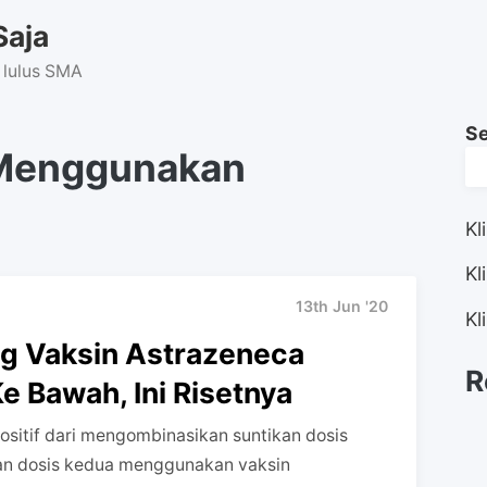
Saja
 lulus SMA
S
 Menggunakan
Kl
Kl
13th Jun '20
Kl
ng Vaksin Astrazeneca
R
e Bawah, Ini Risetnya
itif dari mengombinasikan suntikan dosis
an dosis kedua menggunakan vaksin