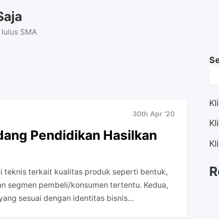
Saja
 lulus SMA
S
0
Kl
30th Apr '20
Kl
dang Pendidikan Hasilkan
Kl
R
i teknis terkait kualitas produk seperti bentuk,
an segmen pembeli/konsumen tertentu. Kedua,
yang sesuai dengan identitas bisnis…