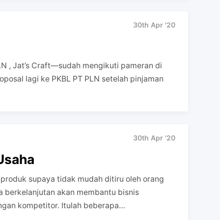
30th Apr '20
LN , Jat’s Craft—sudah mengikuti pameran di
posal lagi ke PKBL PT PLN setelah pinjaman
30th Apr '20
 Usaha
i produk supaya tidak mudah ditiru oleh orang
ra berkelanjutan akan membantu bisnis
an kompetitor. Itulah beberapa…