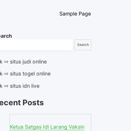
Sample Page
earch
Search
ik ⇨ situs judi online
ik ⇨ situs togel online
ik ⇨ situs idn live
ecent Posts
Ketua Satgas Idi Larang Vaksin