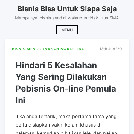
Skip
Bisnis Bisa Untuk Siapa Saja
to
content
Mempunyai bisnis sendiri, walaupun tidak lulus SMA
MENU
BISNIS MENGGUNAKAN MARKETING
13th Jun '20
Hindari 5 Kesalahan
Yang Sering Dilakukan
Pebisnis On-line Pemula
Ini
Jika anda tertarik, maka pertama tama yang
perlu disiapkan yakni kolam khusus di
halaman, kemudian bibit ikan lele, dan pakan