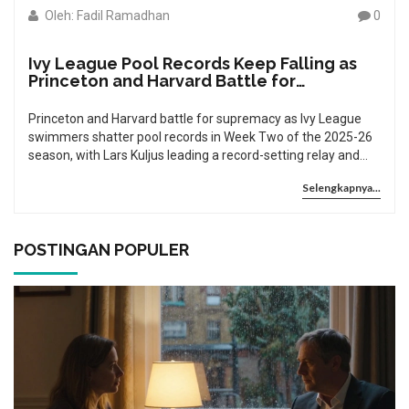
Oleh: Fadil Ramadhan
0
Ivy League Pool Records Keep Falling as
Princeton and Harvard Battle for
Dominance in 2026 Dual Meets
Princeton and Harvard battle for supremacy as Ivy League
swimmers shatter pool records in Week Two of the 2025-26
season, with Lars Kuljus leading a record-setting relay and
unexpected upsets shaking the standings ahead of the
Selengkapnya...
February 2026 championship.
POSTINGAN POPULER