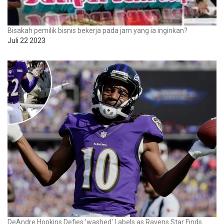
Bisakah pemilik bisnis bekerja pada jam yang ia inginkan?
Juli 22 2023
DeAndre Hopkins Defies 'washed' Labels as Ravens Star Finds