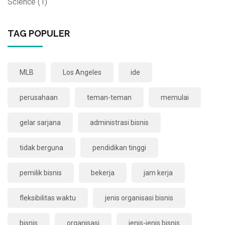
Science
(1)
TAG POPULER
MLB
Los Angeles
ide
perusahaan
teman-teman
memulai
gelar sarjana
administrasi bisnis
tidak berguna
pendidikan tinggi
pemilik bisnis
bekerja
jam kerja
fleksibilitas waktu
jenis organisasi bisnis
bisnis
organisasi
jenis-jenis bisnis