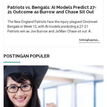
Patriots vs. Bengals: AI Models Predict 27-
21 Outcome as Burrow and Chase Sit Out
The New England Patriots face the injury-plagued Cincinnati
Bengals in Week 12, with AI models predicting a 27-21
Patriots win as Joe Burrow and Ja'Marr Chase sit out. A
dominant defense and Drake Maye’s MVP-caliber play make
Selengkapnya...
New England heavy favorites.
POSTINGAN POPULER