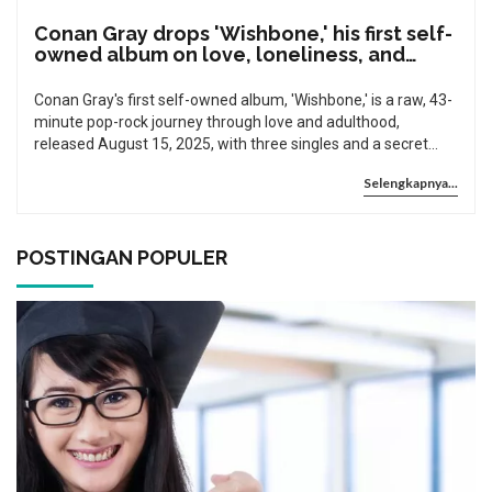
Conan Gray drops 'Wishbone,' his first self-
owned album on love, loneliness, and
growing up
Conan Gray's first self-owned album, 'Wishbone,' is a raw, 43-
minute pop-rock journey through love and adulthood,
released August 15, 2025, with three singles and a secret
recording process during his 2024 tour.
Selengkapnya...
POSTINGAN POPULER