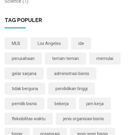
Science
(1)
TAG POPULER
MLB
Los Angeles
ide
perusahaan
teman-teman
memulai
gelar sarjana
administrasi bisnis
tidak berguna
pendidikan tinggi
pemilik bisnis
bekerja
jam kerja
fleksibilitas waktu
jenis organisasi bisnis
bisnis
organisasi
jenis-jenis bisnis