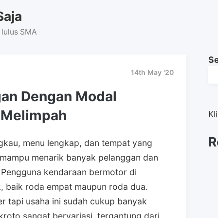
Saja
 lulus SMA
S
14th May '20
gan Dengan Modal
g Melimpah
Kl
R
ngkau, menu lengkap, dan tempat yang
 mampu menarik banyak pelanggan dan
. Pengguna kendaraan bermotor di
, baik roda empat maupun roda dua.
er tapi usaha ini sudah cukup banyak
roto sangat bervariasi, tergantung dari