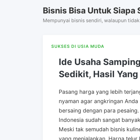
Skip
Bisnis Bisa Untuk Siapa 
to
content
Mempunyai bisnis sendiri, walaupun tidak
SUKSES DI USIA MUDA
Ide Usaha Sampin
Sedikit, Hasil Yan
Pasang harga yang lebih terja
nyaman agar angkringan Anda
bersaing dengan para pesaing
Indonesia sudah sangat banyak
Meski tak semudah bisnis kulin
yang menjalankan. Harga telur k